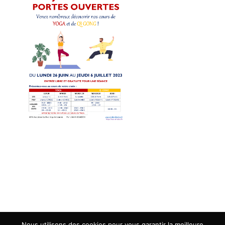
Fiche d'inscription
-
Statuts
-
Règlement intérieur
Mentions légales
-
Politique de confidentialité
-
Plan du
site
Nous utilisons des cookies pour vous garantir la meilleure