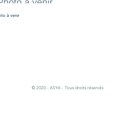
Fiche d'inscription
-
Statuts
-
Règlement intérieur
Mentions légales
-
Politique de confidentialité
-
Plan du site
© 2020 - ASYA - Tous droits réservés