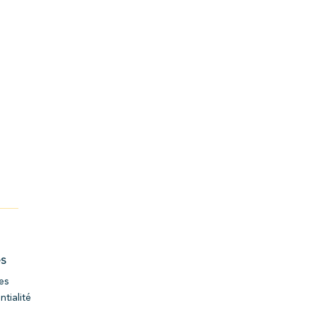
es
es
ntialité