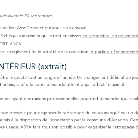
tués avant le 30 septembre.
 au lien AssoConnect qui vous sera envoyé.
e 3 chèques maximum qui seront encaissés
fin septembre, fin novembre e
PORT ANCV
le règlement de la totalité de la cotisation.
A partir du 1er septemb
ÉRIEUR (extrait)
 être respecté tout au long de l’année. Un changement définitif de jour
admis, sauf si le cours demandé atteint déjà l’effectif maximal.
sonnes ayant des raisons professionnelles pourront demander (par mai
son possible pour organiser le rattrapage du cours manqué sur un de
t mis à la disposition de l’association par la commune d’Arradon. Cett
re usage. ASYA fera tout son possible pour organiser le rattrapage d