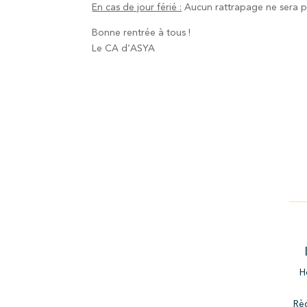
En cas de jour férié :
Aucun rattrapage ne sera pr
Bonne rentrée à tous !
Le CA d’ASYA
H
Règ